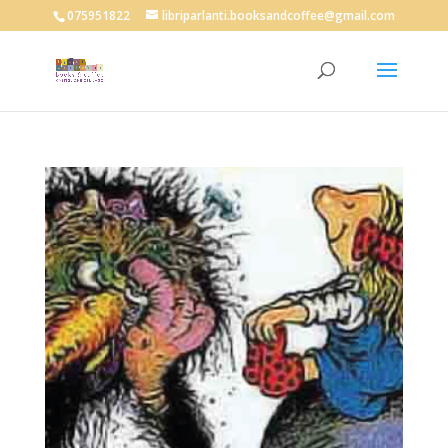
075951822
libriparlanti.booksandcoffee@gmail.com