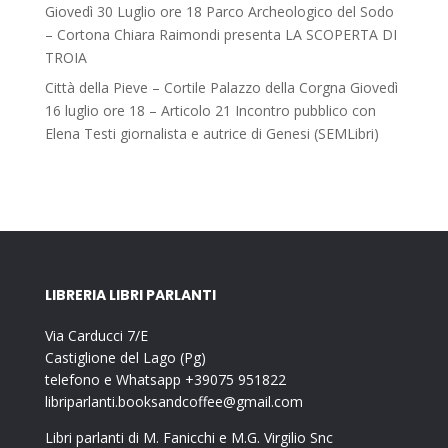
Giovedì 30 Luglio ore 18 Parco Archeologico del Sodo
– Cortona Chiara Raimondi presenta LA SCOPERTA DI
TROIA
Città della Pieve – Cortile Palazzo della Corgna Giovedì
16 luglio ore 18 – Articolo 21 Incontro pubblico con
Elena Testi giornalista e autrice di Genesi (SEMLibri)
LIBRERIA LIBRI PARLANTI
Via Carducci 7/E
Castiglione del Lago (Pg)
telefono e Whatsapp +39075 951822
libriparlanti.booksandcoffee@gmail.com
Libri parlanti di M. Fanicchi e M.G. Virgilio Snc