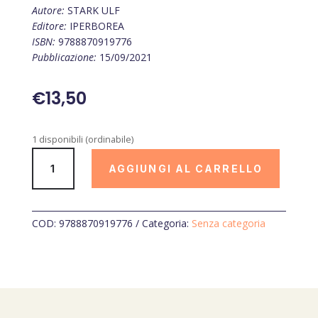
Autore:
STARK ULF
Editore:
IPERBOREA
ISBN:
9788870919776
Pubblicazione:
15/09/2021
€
13,50
1 disponibili (ordinabile)
SCARPE
AGGIUNGI AL CARRELLO
MAGICHE
DEL
MIO
AMICO
COD:
9788870919776
Categoria:
Senza categoria
PERCY
quantità