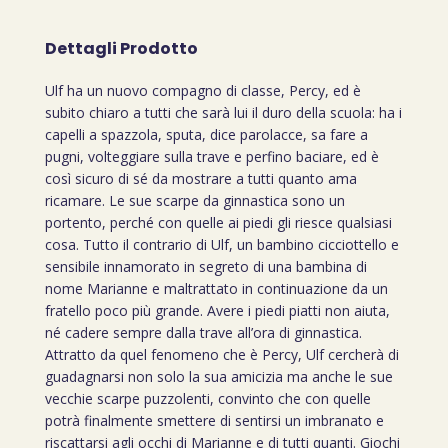
Dettagli Prodotto
Ulf ha un nuovo compagno di classe, Percy, ed è
subito chiaro a tutti che sarà lui il duro della scuola: ha i
capelli a spazzola, sputa, dice parolacce, sa fare a
pugni, volteggiare sulla trave e perfino baciare, ed è
così sicuro di sé da mostrare a tutti quanto ama
ricamare. Le sue scarpe da ginnastica sono un
portento, perché con quelle ai piedi gli riesce qualsiasi
cosa. Tutto il contrario di Ulf, un bambino cicciottello e
sensibile innamorato in segreto di una bambina di
nome Marianne e maltrattato in continuazione da un
fratello poco più grande. Avere i piedi piatti non aiuta,
né cadere sempre dalla trave all’ora di ginnastica.
Attratto da quel fenomeno che è Percy, Ulf cercherà di
guadagnarsi non solo la sua amicizia ma anche le sue
vecchie scarpe puzzolenti, convinto che con quelle
potrà finalmente smettere di sentirsi un imbranato e
riscattarsi agli occhi di Marianne e di tutti quanti. Giochi