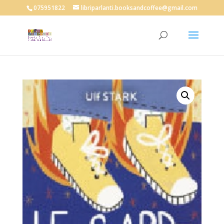
075951822
libriparlanti.booksandcoffee@gmail.com