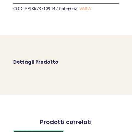
PICCOLO
quantità
COD:
9798673710944
Categoria:
VARIA
Dettagli Prodotto
Prodotti correlati