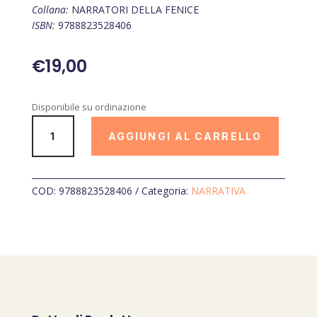
Collana:
NARRATORI DELLA FENICE
ISBN:
9788823528406
€
19,00
Disponibile su ordinazione
A
AGGIUNGI AL CARRELLO
CUORE
APERTO
quantità
COD:
9788823528406
Categoria:
NARRATIVA